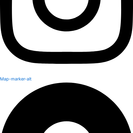
Map-marker-alt