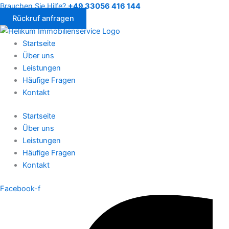
Skip
Brauchen Sie Hilfe?
+49 33056 416 144
to
Rückruf anfragen
content
Startseite
Über uns
Leistungen
Häufige Fragen
Kontakt
Startseite
Über uns
Leistungen
Häufige Fragen
Kontakt
Facebook-f